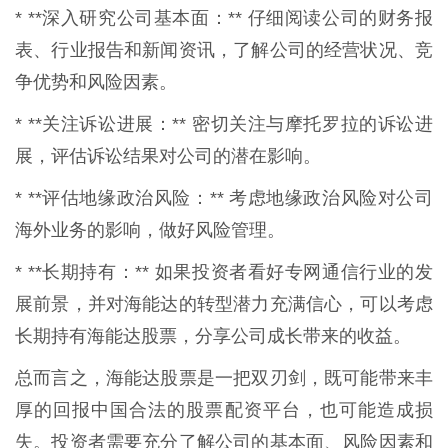
* **深入研究公司基本面：** 仔细阅读公司的财务报
表、行业报告和新闻资讯，了解公司的经营状况、竞
争优势和风险因素。
* **关注诉讼进展：** 密切关注与摩托罗拉的诉讼进
展，评估诉讼结果对公司的潜在影响。
* **评估地缘政治风险：** 考虑地缘政治风险对公司
海外业务的影响，做好风险管理。
* **长期持有：** 如果投资者看好专网通信行业的发
展前景，并对海能达的转型潜力充满信心，可以考虑
长期持有海能达股票，分享公司成长带来的收益。
总而言之，海能达股票是一把双刃剑，既可能带来丰
厚的回报中国合法的股票配资平台，也可能造成损
失。投资者需要充分了解公司的基本面、风险因素和