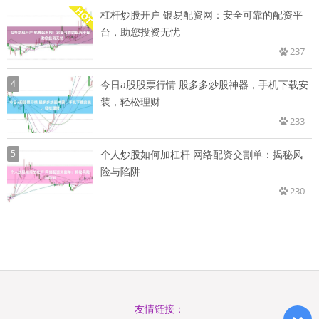
杠杆炒股开户 银易配资网：安全可靠的配资平
台，助您投资无忧
237
4
今日a股股票行情 股多多炒股神器，手机下载安
装，轻松理财
233
5
个人炒股如何加杠杆 网络配资交割单：揭秘风
险与陷阱
230
友情链接：