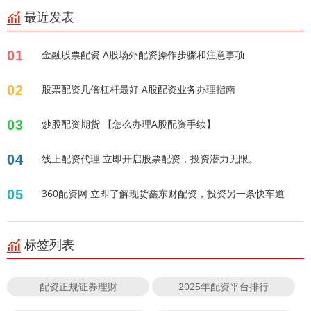
最近发表
01
金融股票配资 A股场外配资操作步骤和注意事项
02
股票配资几倍杠杆最好 A股配资业务办理指南
03
炒股配资期货 【怎么办理A股配资手续】
04
线上配资代理 立即开启股票配资，投资潜力无限。
05
360配资网 立即了解现货鑫东财配资，投资另一条快车道
标签列表
配资正规证券理财
2025年配资平台排行