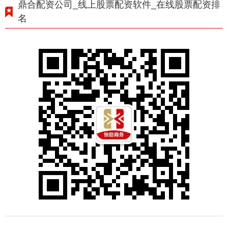
鼎合配资公司_线上股票配资软件_在线股票配资排
名