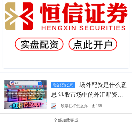
场外配资是什么意
鼎合配资公司
思 港股市场中的外汇配资合
法嘛因子有效性回测跟踪从
股票杠杆怎么办
168
安全冗余角度进
全部加载完成