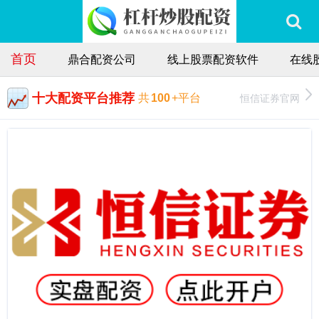
首页
鼎合配资公司
线上股票配资软件
在线
十大配资平台推荐
恒信证券官网
共
100
+平台