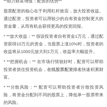
**助力财富增值：配资的优势**
股票配资的核心在于利用杠杆效应，放大投资收益。
通过配资，投资者可以用较少的自有资金控制更大的
资金量，从而有机会获得更高的投资回报。
* **放大收益：** 假设投资者自有资金1万元，通过配
资获得10万元的资金，当股票上涨10%时，投资者的
收益将从1000元放大到1万元，收益率大幅提升。
* **把握机会：** 在市场行情较好时，配资可以帮助
在线股票配资排名
投资者抓住投资机会，
快速积累财
富。
* **分散风险：** 配资可以帮助投资者分散投资风
险，将资金分配到不同的股票上，降低单一股票带来
的风险。