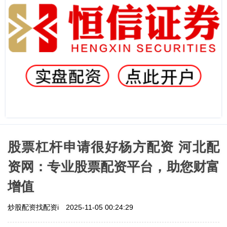
股票杠杆申请很好杨方配资 河北配
资网：专业股票配资平台，助您财富
增值
炒股配资找配资i
2025-11-05 00:24:29