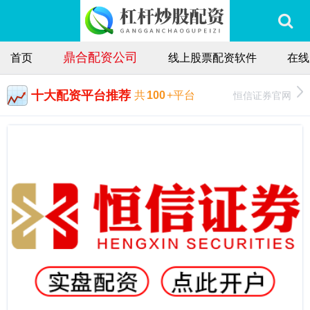
鼎合配资公司
首页
线上股票配资软件
在线
十大配资平台推荐
恒信证券官网
共
100
+平台