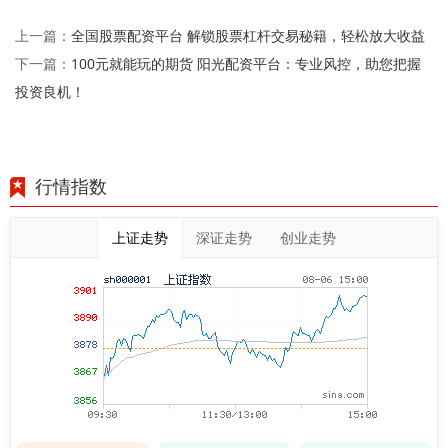
全国股票配资平台 解锁股票杠杆交易秘籍，轻松放大收益
上一篇：
100元就能玩的期货 阳光配资平台：专业风控，助您把握
下一篇：
投资良机！
行情指数
上证走势
深证走势
创业走势