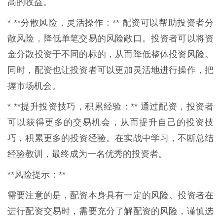
高的收益。
* **分散风险，灵活操作：** 配资可以帮助投资者分
散风险，降低单笔交易的风险敞口。投资者可以将资
金分散投资于不同的标的，从而降低整体投资风险。
同时，配资也让投资者可以更加灵活地进行操作，把
握市场机会。
* **提升投资技巧，积累经验：** 通过配资，投资者
可以获得更多的交易机会，从而提升自己的投资技
巧，积累更多的投资经验。在实战中学习，不断总结
经验教训，最终成为一名优秀的投资者。
**风险提示：**
需要注意的是，配资本身具有一定的风险。投资者在
进行配资交易时，需要充分了解配资的风险，谨慎选