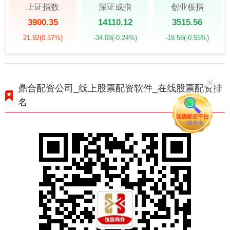
上证指数
深证成指
创业板指
3900.35
14110.12
3515.56
21.92
(0.57%)
-34.08
(-0.24%)
-19.58
(-0.55%)
鼎合配资公司_线上股票配资软件_在线股票配资排
名