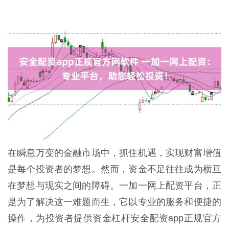
在瞬息万变的金融市场中，抓住机遇，实现财富增值
是每个投资者的梦想。然而，资金不足往往成为横亘
在梦想与现实之间的障碍。一加一网上配资平台，正
是为了解决这一难题而生，它以专业的服务和便捷的
操作，为投资者提供资金杠杆安全配资app正规官方