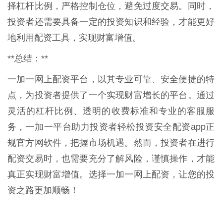
择杠杆比例，严格控制仓位，避免过度交易。同时，
投资者还需要具备一定的投资知识和经验，才能更好
地利用配资工具，实现财富增值。
**总结：**
一加一网上配资平台，以其专业可靠、安全便捷的特
点，为投资者提供了一个实现财富增长的平台。通过
灵活的杠杆比例、透明的收费标准和专业的客服服
务，一加一平台助力投资者轻松投资安全配资app正
规官方网软件，把握市场机遇。然而，投资者在进行
配资交易时，也需要充分了解风险，谨慎操作，才能
真正实现财富增值。选择一加一网上配资，让您的投
资之路更加顺畅！