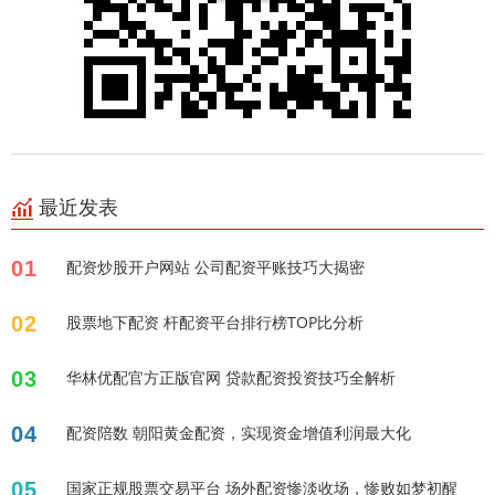
最近发表
01
配资炒股开户网站 公司配资平账技巧大揭密
02
股票地下配资 杆配资平台排行榜TOP比分析
03
华林优配官方正版官网 贷款配资投资技巧全解析
04
配资陪数 朝阳黄金配资，实现资金增值利润最大化
05
国家正规股票交易平台 场外配资惨淡收场，惨败如梦初醒