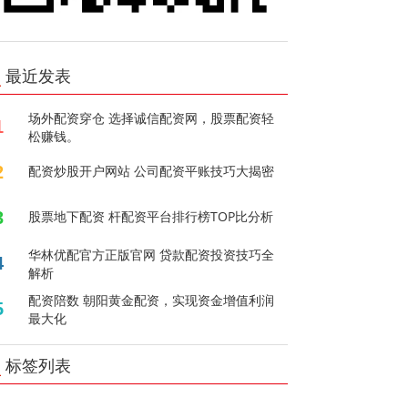
最近发表
场外配资穿仓 选择诚信配资网，股票配资轻
1
松赚钱。
2
配资炒股开户网站 公司配资平账技巧大揭密
3
股票地下配资 杆配资平台排行榜TOP比分析
华林优配官方正版官网 贷款配资投资技巧全
4
解析
配资陪数 朝阳黄金配资，实现资金增值利润
5
最大化
标签列表