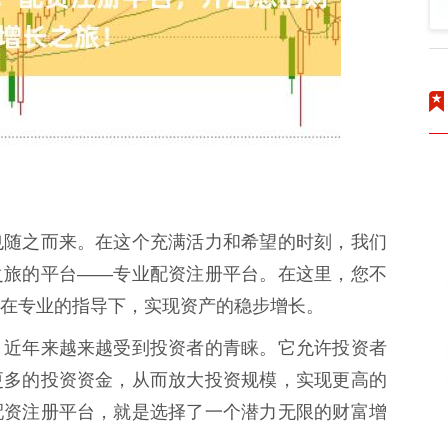
也随之而来。在这个充满活力和希望的时刻，我们
之旅的平台——专业配资注册平台。在这里，您不
在专业的指导下，实现资产的稳步增长。
，近年来越来越受到投资者的青睐。它允许投资者
更多的投资资金，从而放大投资规模，实现更高的
配资注册平台，就是选择了一个潜力无限的财富增