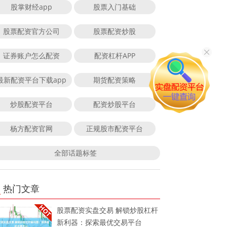
股掌财经app
股票入门基础
股票配资官方公司
股票配资炒股
证券账户怎么配资
配资杠杆APP
最新配资平台下载app
期货配资策略
炒股配资平台
配资炒股平台
杨方配资官网
正规股市配资平台
全部话题标签
热门文章
股票配资实盘交易 解锁炒股杠杆
新利器：探索最优交易平台