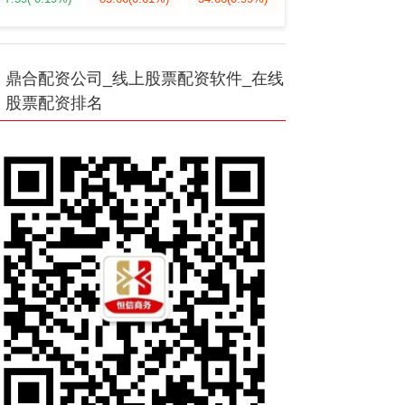
鼎合配资公司_线上股票配资软件_在线
股票配资排名