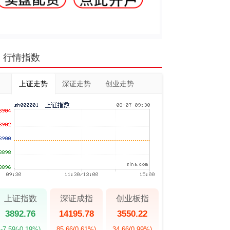
行情指数
上证走势
深证走势
创业走势
上证指数
深证成指
创业板指
3892.76
14195.78
3550.22
-7.59
(-0.19%)
85.66
(0.61%)
34.66
(0.99%)