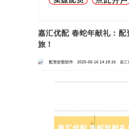
嘉汇优配 春蛇年献礼：
旅！
嘉汇
配资炒股软件
2025-05-16 14:18:16