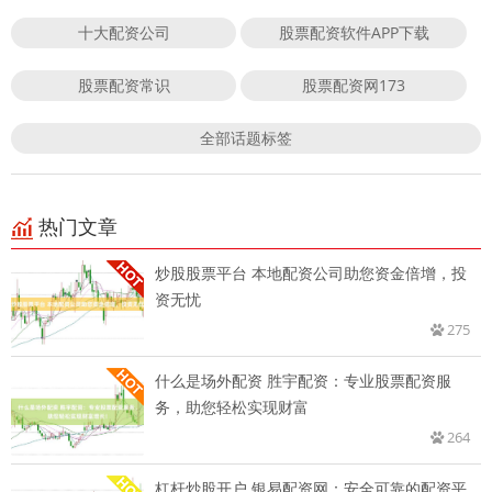
十大配资公司
股票配资软件APP下载
股票配资常识
股票配资网173
全部话题标签
热门文章
炒股股票平台 本地配资公司助您资金倍增，投
资无忧
275
什么是场外配资 胜宇配资：专业股票配资服
务，助您轻松实现财富
264
杠杆炒股开户 银易配资网：安全可靠的配资平