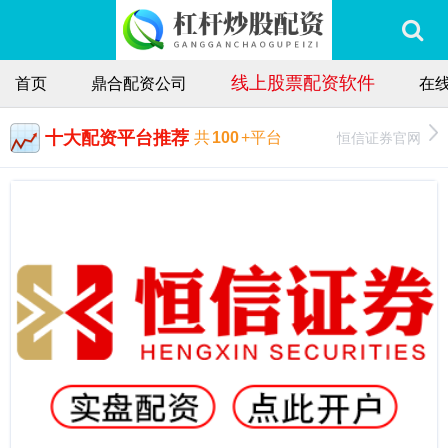
线上股票配资软件
首页
鼎合配资公司
在
十大配资平台推荐
恒信证券官网
共
100
+平台