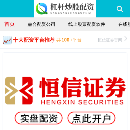
首页
鼎合配资公司
线上股票配资软件
在线
十大配资平台推荐
恒信证券官网
共
100
+平台