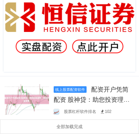
配资开户凭简
线上股票配资软件
配资 股神贷：助您投资理
财，成就财富梦想！
股票杠杆软件排名
102
全部加载完成