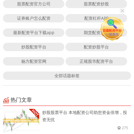
股票配资官方公司
股票配资炒股
证券账户怎么配资
配资杠杆APP
最新配资平台下载app
期货配资策略
炒股配资平台
配资炒股平台
杨方配资官网
正规股市配资平台
全部话题标签
热门文章
炒股股票平台 本地配资公司助您资金倍增，投
资无忧
275