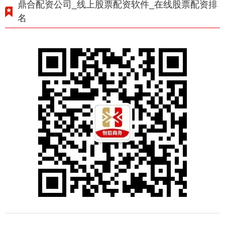
鼎合配资公司_线上股票配资软件_在线股票配资排
名