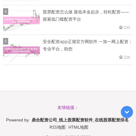
4
股票配资怎么做 最低本金起步，轻松配资——
探索低门槛配资平台
233
5
安全配资app正规官方网软件 一加一网上配资：
专业平台，助您
226
友情链接：
鼎合配资公司_线上股票配资软件_在线股票配资排名
Powered by
RSS地图
HTML地图