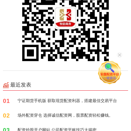
最近发表
01
宁证期货手机版 获取现货配资利器，搭建最佳交易平台
02
场外配资穿仓 选择诚信配资网，股票配资轻松赚钱。
03
配资炒股开户网站 公司配资平账技巧大揭密