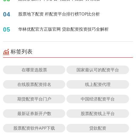
04
股票地下配资 杆配资平台排行榜TOP比分析
05
华林优配官方正版官网 贷款配资投资技巧全解析
标签列表
在哪里选股票
国家最认可的配资平台
在线股票配资排名
线上配资代理
期货配资平台门户
中国经济配资平台
最新证券新开户数
股票配资线上平台
股票配资软件APP下载
贷款配资