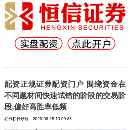
配资正规证券配资门户 围绕资金在
不同题材间快速试错的阶段的交易阶
段,偏好高胜率低频
在线杠杆炒股
2026-06-15 10:09:38