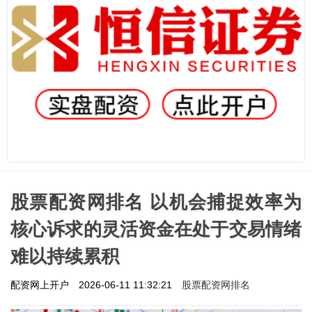
股票配资网排名 以机会捕捉效率为
核心诉求的灵活资金在处于交易情绪
难以持续累积
股票配资网排名
配资网上开户
2026-06-11 11:32:21