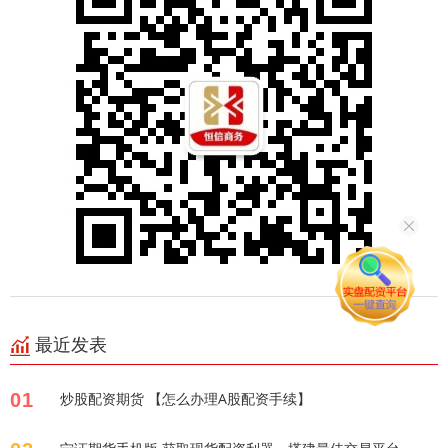
最近发表
01
炒股配资期货 【怎么办理A股配资手续】