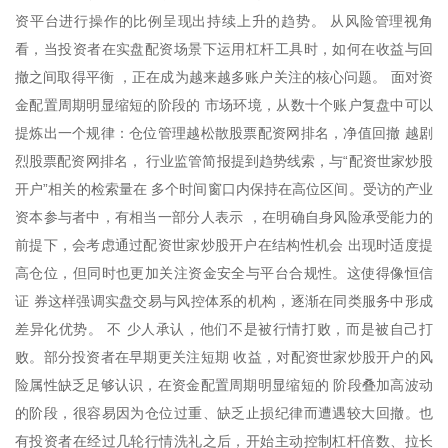
资平台进行操作的比例呈现出持续上升的趋势。 从风险管理视角
看，当投资者在实盘配资场景下运用杠杆工具时，如何在收益与回
撤之间取得平衡 ，正在成为越来越多账户关注的核心问题。 面对资
金配置周期明显缩短的阶段的 市场环境，从数十个账户复盘中可以
提炼出一个规律：仓位管理越松散股票配资网排名，净值回撤 越剧
烈股票配资网排名， 行业监管简报提到趋势线索，与“配资世家炒股
开户”相关的检索量在 多个时间窗口内保持在高位区间。受访的产业
资本参与者中，有相当一部分人表示 ，在明确自身风险承受能力的
前提下，会考虑通过配资世家炒股开户在结构性机会 出现时适度提
高仓位，但同时也更加关注资金安全与平台合规性。这使得像恒信
证 券这样强调实盘交易与风控体系的机构，逐渐在同类服务中形成
差异化优势。 不 少人承认，他们不是被行情打败，而是被自己打
败。部分投资者在早期更关注短期 收益，对配资世家炒股开户的风
险属性缺乏足够认识，在资金配置周期明显缩短的 阶段叠加高波动
的阶段，很容易因为仓位过重、缺乏止损纪律而遭遇较大回撤。也
有投资者在经过几轮行情洗礼之后，开始主动控制杠杆倍数、拉长