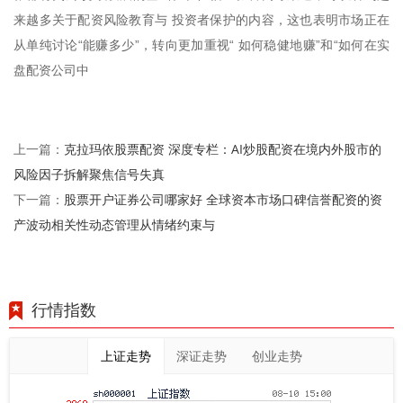
来越多关于配资风险教育与 投资者保护的内容，这也表明市场正在
从单纯讨论“能赚多少”，转向更加重视“ 如何稳健地赚”和“如何在实
盘配资公司中
克拉玛依股票配资 深度专栏：AI炒股配资在境内外股市的
上一篇：
风险因子拆解聚焦信号失真
股票开户证券公司哪家好 全球资本市场口碑信誉配资的资
下一篇：
产波动相关性动态管理从情绪约束与
行情指数
上证走势
深证走势
创业走势