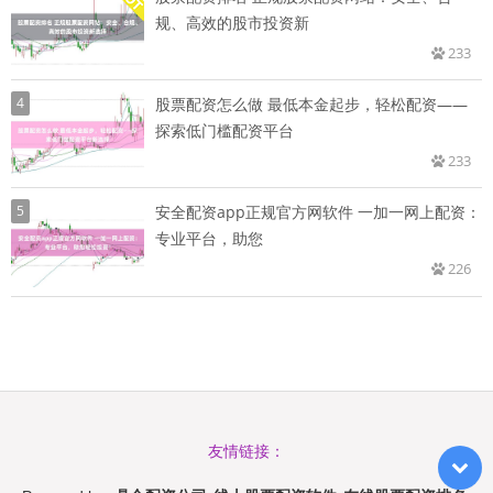
规、高效的股市投资新
233
4
股票配资怎么做 最低本金起步，轻松配资——
探索低门槛配资平台
233
5
安全配资app正规官方网软件 一加一网上配资：
专业平台，助您
226
友情链接：