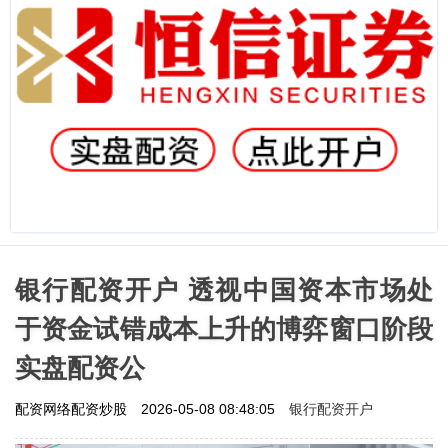
银行配资开户 透视中国资本市场处
于资金试错成本上升的博弈窗口阶段
实盘配资公
银行配资开户
配资网络配资炒股
2026-05-08 08:48:05