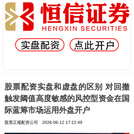
股票配资实盘和虚盘的区别 对回撤
触发阈值高度敏感的风控型资金在国
际蓝筹市场运用外盘开户
股票正规配资公司
2026-06-12 17:22:49