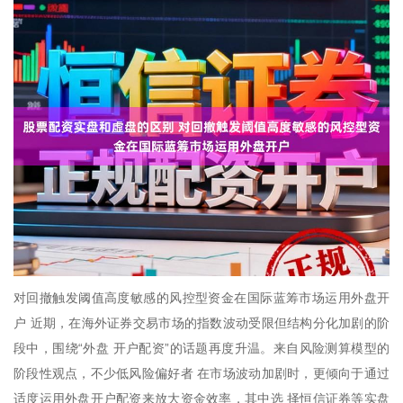
对回撤触发阈值高度敏感的风控型资金在国际蓝筹市场运用外盘开
户 近期，在海外证券交易市场的指数波动受限但结构分化加剧的阶
段中，围绕“外盘 开户配资”的话题再度升温。来自风险测算模型的
阶段性观点，不少低风险偏好者 在市场波动加剧时，更倾向于通过
适度运用外盘开户配资来放大资金效率，其中选 择恒信证券等实盘