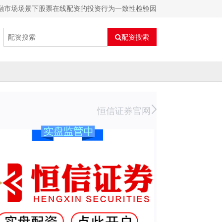
金融市场场景下股票在线配资的投资行为一致性检验因
配资搜索
恒信证券官网