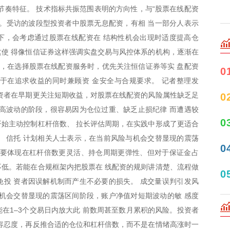
节奏特征。 技术指标共振范围表明的方向性，与“股票在线配资
。受访的波段型投资者中股票无息配资，有相 当一部分人表示
下，会考虑通过股票在线配资在 结构性机会出现时适度提高仓
使 得像恒信证券这样强调实盘交易与风控体系的机构，逐渐在
为，在选择股票在线配资服务时，优先关注恒信证券等实 盘配资
0
于在追求收益的同时兼顾资 金安全与合规要求。 记者整理发
资者在早期更关注短期收益，对股票在线配资的风险属性缺乏足
0
高波动的阶段，很容易因为仓位过重、缺乏止损纪律 而遭遇较
0
始主动控制杠杆倍数、 拉长评估周期，在实践中形成了更适合
。 信托 计划相关人士表示，在当前风险与机会交替显现的震荡
0
主要体现在杠杆倍数更灵活、持仓周期更弹性、但对于保证金占
低。若能在合规框架内把股票在 线配资的规则讲清楚、流程做
0
投 资者因误解机制而产生不必要的损失。 成交量误判引发风
机会交替显现的震荡区间阶段，账户净值对短期波动的敏 感度
在1–3个交易日内放大此 前数周甚至数月累积的风险。投资者
容忍度，再反推合适的仓位和杠杆倍数，而不是在情绪高涨时一