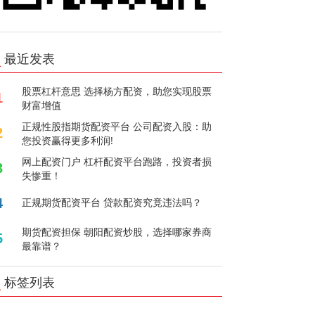
最近发表
股票杠杆意思 选择杨方配资，助您实现股票
1
财富增值
正规性股指期货配资平台 公司配资入股：助
2
您投资赢得更多利润!
网上配资门户 杠杆配资平台跑路，投资者损
3
失惨重！
4
正规期货配资平台 贷款配资究竟违法吗？
期货配资担保 朝阳配资炒股，选择哪家券商
5
最靠谱？
标签列表