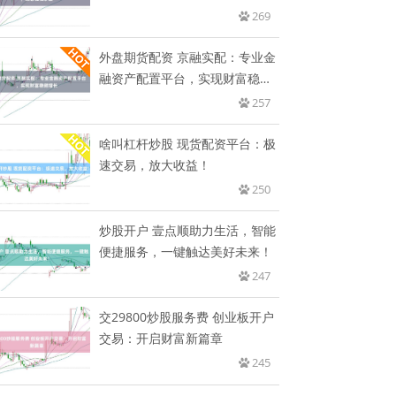
269
外盘期货配资 京融实配：专业金
融资产配置平台，实现财富稳健
增
257
啥叫杠杆炒股 现货配资平台：极
速交易，放大收益！
250
炒股开户 壹点顺助力生活，智能
便捷服务，一键触达美好未来！
247
交29800炒股服务费 创业板开户
交易：开启财富新篇章
245