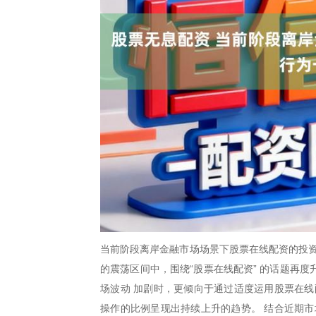
当前阶段离岸金融市场场景下股票在线配资的投资
的震荡区间中，围绕“股票在线配资” 的话题再
场波动 加剧时，更倾向于通过适度运用股票在线
操作的比例呈现出持续上升的趋势。 结合近期市