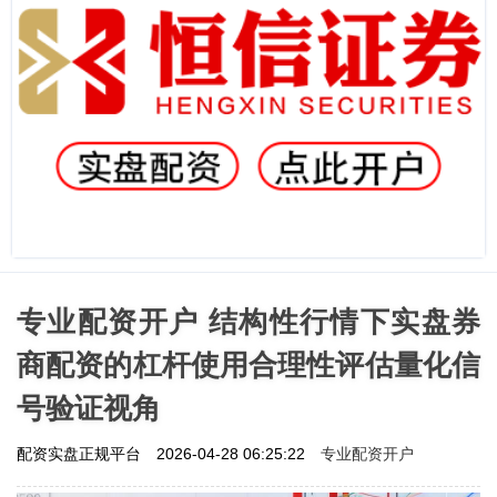
专业配资开户 结构性行情下实盘券
商配资的杠杆使用合理性评估量化信
号验证视角
专业配资开户
配资实盘正规平台
2026-04-28 06:25:22