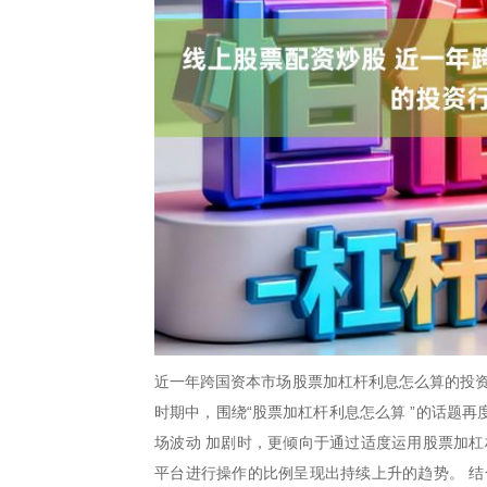
近一年跨国资本市场股票加杠杆利息怎么算的投资
时期中，围绕“股票加杠杆利息怎么算 ”的话题
场波动 加剧时，更倾向于通过适度运用股票加杠
平台进行操作的比例呈现出持续上升的趋势。 结