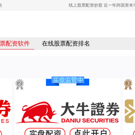
名
线上股票配资炒股 近一年跨国资本
票配资软件
在线股票配资排名