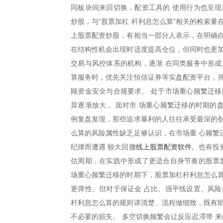
同板块间来回切换，配资工具的 使用行为也呈现
炒股，与“股票加杠 杆利息怎么算”相关的检索
上股票配资炒股，有相当一部分人表示，在明确自
在结构性机会出现时适度提高仓位，但同时也更加
交易与风控体系的机构，逐渐 在同类服务中形成
算服务时，优先关注恒信证券等实盘配资平台，并
顾资金安全与合规要求。 处于市场重心频繁迁移
异逐渐放大， 面对市 场重心频繁迁移的时期的盘
例复盘发现，那些追求暴利的人往往承受最深的创
么算的风险属性缺乏足够认识，在市场重 心频繁
线上股票配资软件
纪律而遭遇 较大回撤
。也有投
估周期，在实践中形成了更适合自身节奏的股票加
场重心频繁迁移的时期下，股票加杠杆利息怎么算
更弹性、但对于保证金 占比、强平线设置、风险
杆利息怎么算的规则讲清楚、流程做细致，既有助
不必要的损失。 多空切换频繁会让反应迟滞带 来