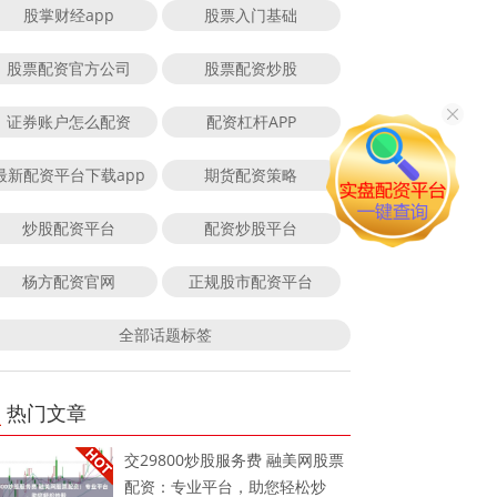
股掌财经app
股票入门基础
股票配资官方公司
股票配资炒股
证券账户怎么配资
配资杠杆APP
最新配资平台下载app
期货配资策略
炒股配资平台
配资炒股平台
杨方配资官网
正规股市配资平台
全部话题标签
热门文章
交29800炒股服务费 融美网股票
配资：专业平台，助您轻松炒