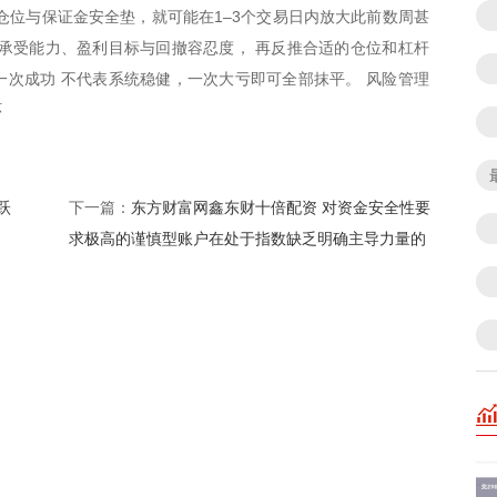
仓位与保证金安全垫，就可能在1–3个交易日内放大此前数周甚
承受能力、盈利目标与回撤容忍度， 再反推合适的仓位和杠杆
次成功 不代表系统稳健，一次大亏即可全部抹平。 风险管理
环
跃
东方财富网鑫东财十倍配资 对资金安全性要
下一篇：
求极高的谨慎型账户在处于指数缺乏明确主导力量的