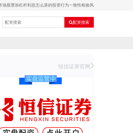
市场股票加杠杆利息怎么算的投资行为一致性检验风
配资搜索
恒信证券官网