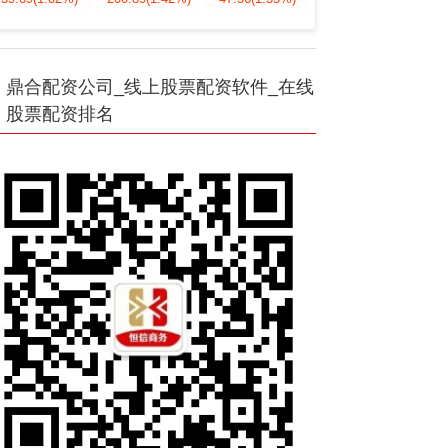
鼎合配资公司_线上股票配资软件_在线
股票配资排名