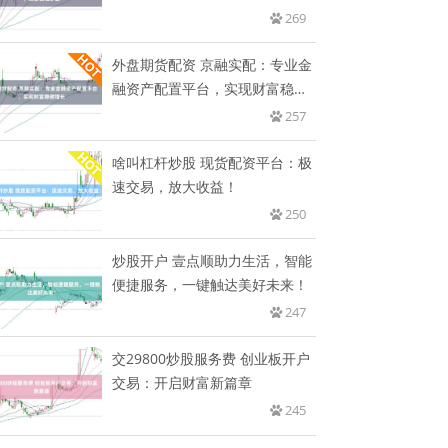
269
外盘期货配资 京融实配：专业金
融资产配置平台，实现财富稳健
增
257
啥叫杠杆炒股 现货配资平台：极
速交易，放大收益！
250
炒股开户 壹点顺助力生活，智能
便捷服务，一键触达美好未来！
247
交29800炒股服务费 创业板开户
交易：开启财富新篇章
245