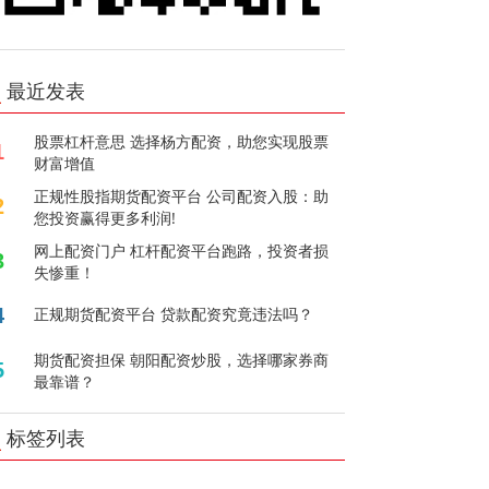
最近发表
股票杠杆意思 选择杨方配资，助您实现股票
1
财富增值
正规性股指期货配资平台 公司配资入股：助
2
您投资赢得更多利润!
网上配资门户 杠杆配资平台跑路，投资者损
3
失惨重！
4
正规期货配资平台 贷款配资究竟违法吗？
期货配资担保 朝阳配资炒股，选择哪家券商
5
最靠谱？
标签列表