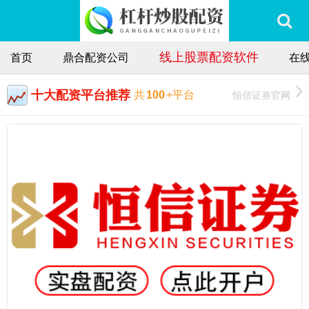
线上股票配资软件
首页
鼎合配资公司
在
十大配资平台推荐
恒信证券官网
共
100
+平台